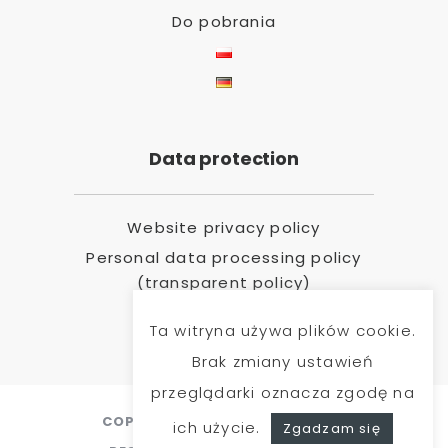
Do pobrania
Data protection
Website privacy policy
Personal data processing policy
(transparent policy)
Ta witryna używa plików cookie.
Brak zmiany ustawień
przeglądarki oznacza zgodę na
COPYRIGHT 2020 @ ALL RIGHTS
ich użycie.
Zgadzam się