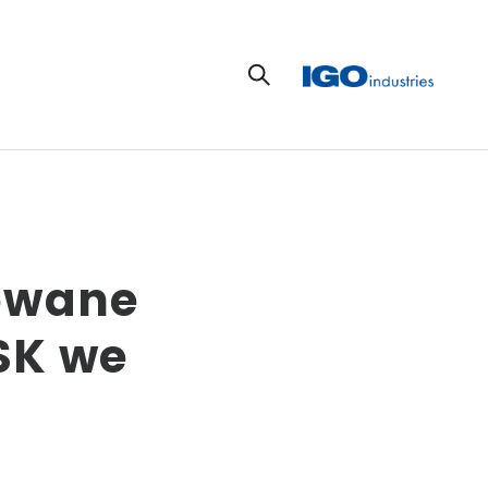
rowane
SK we