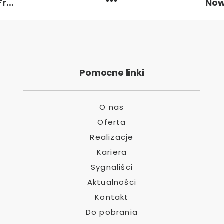
Nowy kontrakt – Data Center FRA32 we Frankfurcie nad Menem
Pomocne linki
O nas
Oferta
Realizacje
Kariera
Sygnaliści
Aktualności
Kontakt
Do pobrania