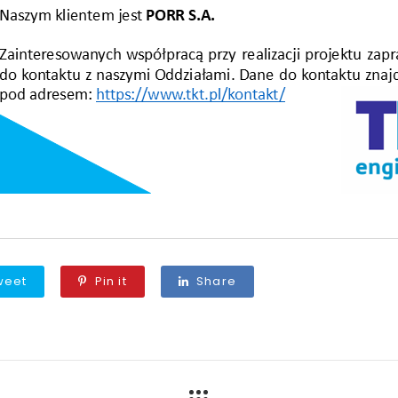
weet
Pin it
Share