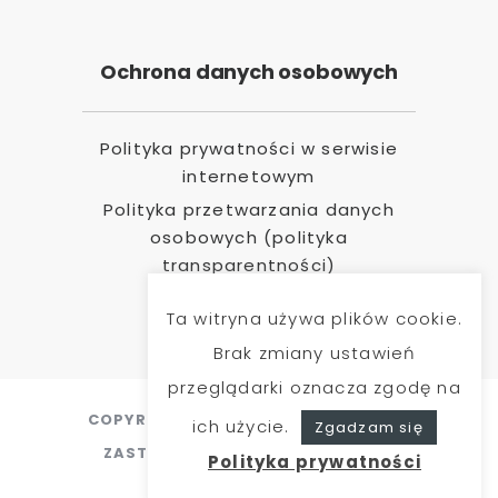
Ochrona danych osobowych
Polityka prywatności w serwisie
internetowym
Polityka przetwarzania danych
osobowych (polityka
transparentności)
Ta witryna używa plików cookie.
Brak zmiany ustawień
przeglądarki oznacza zgodę na
COPYRIGHT 2020 @ WSZELKIE PRAWA
ich użycie.
Zgadzam się
ZASTRZEŻONE. CREATED BY
MEDIA
Polityka prywatności
PROJECT GROUP
.