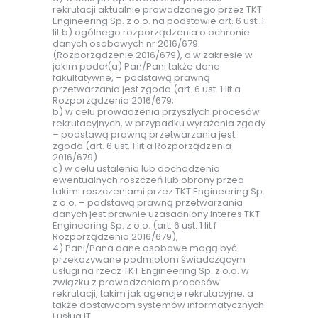
rekrutacji aktualnie prowadzonego przez TKT
Engineering Sp. z o.o. na podstawie art. 6 ust. 1
lit b) ogólnego rozporządzenia o ochronie
danych osobowych nr 2016/679
(Rozporządzenie 2016/679), a w zakresie w
jakim podał(a) Pan/Pani także dane
fakultatywne, – podstawą prawną
przetwarzania jest zgoda (art. 6 ust. 1 lit a
Rozporządzenia 2016/679;
b) w celu prowadzenia przyszłych procesów
rekrutacyjnych, w przypadku wyrażenia zgody
– podstawą prawną przetwarzania jest
zgoda (art. 6 ust. 1 lit a Rozporządzenia
2016/679)
c) w celu ustalenia lub dochodzenia
ewentualnych roszczeń lub obrony przed
takimi roszczeniami przez TKT Engineering Sp.
z o.o. – podstawą prawną przetwarzania
danych jest prawnie uzasadniony interes TKT
Engineering Sp. z o.o. (art. 6 ust. 1 lit f
Rozporządzenia 2016/679),
4) Pani/Pana dane osobowe mogą być
przekazywane podmiotom świadczącym
usługi na rzecz TKT Engineering Sp. z o.o. w
związku z prowadzeniem procesów
rekrutacji, takim jak agencje rekrutacyjne, a
także dostawcom systemów informatycznych
i usług IT.