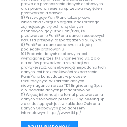
prawo do przenoszenia danych osobowych
oraz prawo wniesienia sprzeciwu względem
przetwarzania danych.
8) Przysługuje Pani/Panu także prawo
wniesienia skargi do organu nadzorczego
zajmującego się ochroną danych
osobowych, gdy uzna Pani/Pan, że
przetwarzanie Pani/Pana danych osobowych
narusza przepisy Rozporządzenia 2016/679.
9) Pani/Pana dane osobowe nie będą
podlegały profilowaniu.
10) Podanie danych osobowych jest
wymagane przez TKT Engineering Sp. z o.o.
dla celów prowadzenia rekrutacji na
praktykę/staż. Konsekwencją niepodania tych
danych jest brak możliwości rozpatrzenia
Pani/Pana kandydatury w procesie
rekrutacyjnym. W zakresie danych
niewymaganych przez TKT Engineering Sp. z
o.o. podanie danych jest dobrowolne.
11) Więcej informacji na temat przetwarzania
danych osobowych przez TKT Engineering Sp.
z o.o. dostępnych jest w zakładce Ochrona
Danych Osobowych pod adresem
internetowym https://www.tkt.pl/.
WYŚLIJ WIADOMOŚĆ