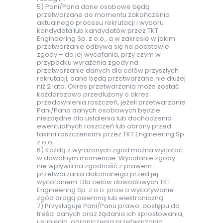
5) Pani/Pana dane osobowe będą
przetwarzane do momentu zakończenia
aktualnego procesu rekrutacji i wyboru
kandydata lub kandydatów przez TKT
Engineering Sp. z o.o., a w zakresie w jakim
przetwarzanie odbywa się na podstawie
zgody – do jej wycofania, przy czym w
przypadku wyrażenia zgody na
przetwarzanie danych dla celów przyszłych
rekrutacji, dane będą przetwarzane nie dłużej
niż 2 lata. Okres przetwarzania może zostać
każdorazowo przedłużony o okres
przedawnienia roszczeń, jeżeli przetwarzanie
Pani/Pana danych osobowych będzie
niezbędne dla ustalenia lub dochodzenia
ewentualnych roszczeń lub obrony przed
takimi roszczeniami przez TKT Engineering Sp.
z o.o.
6) Każdą z wyrażonych zgód można wycofać
w dowolnym momencie. Wycofanie zgody
nie wpływa na zgodność z prawem
przetwarzania dokonanego przed jej
wycofaniem. Dla celów dowodowych TKT
Engineering Sp. z o.o. prosi o wycofywanie
zgód drogą pisemną lub elektroniczną.
7) Przysługuje Pani/Panu prawo: dostępu do
treści danych oraz żądania ich sprostowania,
usunięcia, ograniczenia przetwarzania,