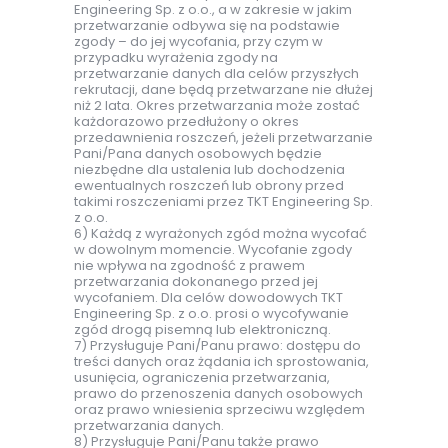
Engineering Sp. z o.o., a w zakresie w jakim
przetwarzanie odbywa się na podstawie
zgody – do jej wycofania, przy czym w
przypadku wyrażenia zgody na
przetwarzanie danych dla celów przyszłych
rekrutacji, dane będą przetwarzane nie dłużej
niż 2 lata. Okres przetwarzania może zostać
każdorazowo przedłużony o okres
przedawnienia roszczeń, jeżeli przetwarzanie
Pani/Pana danych osobowych będzie
niezbędne dla ustalenia lub dochodzenia
ewentualnych roszczeń lub obrony przed
takimi roszczeniami przez TKT Engineering Sp.
z o.o.
6) Każdą z wyrażonych zgód można wycofać
w dowolnym momencie. Wycofanie zgody
nie wpływa na zgodność z prawem
przetwarzania dokonanego przed jej
wycofaniem. Dla celów dowodowych TKT
Engineering Sp. z o.o. prosi o wycofywanie
zgód drogą pisemną lub elektroniczną.
7) Przysługuje Pani/Panu prawo: dostępu do
treści danych oraz żądania ich sprostowania,
usunięcia, ograniczenia przetwarzania,
prawo do przenoszenia danych osobowych
oraz prawo wniesienia sprzeciwu względem
przetwarzania danych.
8) Przysługuje Pani/Panu także prawo