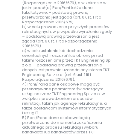
(Rozporządzenie 2016/679), a w zakresie w
jakim podał(a) Pan/Pani także dane
fakultatywne, – podstawą prawną
przetwarzania jest zgoda (art. 6 ust. 1 lit a
Rozporządzenia 2016/679;
b) w celu prowadzenia przyszłych procesów
rekrutacyjnych, w przypadku wyrażenia zgody
– podstawą prawną przetwarzania jest
zgoda (art. 6 ust. 1 lit a Rozporządzenia
2016/679)
c) w celu ustalenia lub dochodzenia
ewentualnych roszczeń lub obrony przed
takimi roszczeniami przez TKT Engineering Sp.
z o.o. – podstawą prawną przetwarzania
danych jest prawnie uzasadniony interes TKT
Engineering Sp. z o.o. (art. 6 ust. 1 lit f
Rozporządzenia 2016/679),
4) Pani/Pana dane osobowe mogą być
przekazywane podmiotom świadczącym
usługi na rzecz TKT Engineering Sp. z o.o. w
związku z prowadzeniem procesów
rekrutacji, takim jak agencje rekrutacyjne, a
także dostawcom systemów informatycznych
i usług IT.
5) Pani/Pana dane osobowe będą
przetwarzane do momentu zakończenia
aktualnego procesu rekrutacji i wyboru
kandydata lub kandydatów przez TKT