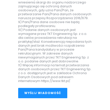
wniesienia skargi do organu nadzorczego
zajmującego się ochroną danych
osobowych, gdy uzna Pani/Pan, że
przetwarzanie Pani/Pana danych osobowych
narusza przepisy Rozporządzenia 2016/679.
9) Pani/Pana dane osobowe nie będą
podlegały profilowaniu.
10) Podanie danych osobowych jest
wymagane przez TKT Engineering Sp. z o.o.
dla celów prowadzenia rekrutacji na
praktykę/staż. Konsekwencją niepodania tych
danych jest brak możliwości rozpatrzenia
Pani/Pana kandydatury w procesie
rekrutacyjnym. W zakresie danych
niewymaganych przez TKT Engineering Sp. z
o.o. podanie danych jest dobrowolne.
11) Więcej informacji na temat przetwarzania
danych osobowych przez TKT Engineering Sp.
z o.o. dostępnych jest w zakładce Ochrona
Danych Osobowych pod adresem
internetowym https://www.tkt.pl/.
WYŚLIJ WIADOMOŚĆ