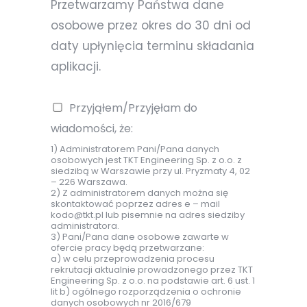
Przetwarzamy Państwa dane
osobowe przez okres do 30 dni od
daty upłynięcia terminu składania
aplikacji.
Przyjąłem/Przyjęłam do
wiadomości, że:
1) Administratorem Pani/Pana danych
osobowych jest TKT Engineering Sp. z o.o. z
siedzibą w Warszawie przy ul. Pryzmaty 4, 02
– 226 Warszawa.
2) Z administratorem danych można się
skontaktować poprzez adres e – mail
kodo@tkt.pl lub pisemnie na adres siedziby
administratora.
3) Pani/Pana dane osobowe zawarte w
ofercie pracy będą przetwarzane:
a) w celu przeprowadzenia procesu
rekrutacji aktualnie prowadzonego przez TKT
Engineering Sp. z o.o. na podstawie art. 6 ust. 1
lit b) ogólnego rozporządzenia o ochronie
danych osobowych nr 2016/679