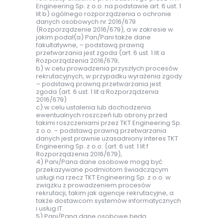
Engineering Sp. z o.o. na podstawie art. 6 ust. 1
lit b) ogólnego rozporządzenia o ochronie
danych osobowych nr 2016/679
(Rozporządzenie 2016/679), a w zakresie w
jakim podał(a) Pan/Pani także dane
fakultatywne, – podstawą prawną
przetwarzania jest zgoda (art. 6 ust. 1 lit a
Rozporządzenia 2016/679;
b) w celu prowadzenia przyszłych procesów
rekrutacyjnych, w przypadku wyrażenia zgody
– podstawą prawną przetwarzania jest
zgoda (art. 6 ust. 1 lit a Rozporządzenia
2016/679)
c) w celu ustalenia lub dochodzenia
ewentualnych roszczeń lub obrony przed
takimi roszczeniami przez TKT Engineering Sp.
z o.o. – podstawą prawną przetwarzania
danych jest prawnie uzasadniony interes TKT
Engineering Sp. z o.o. (art. 6 ust. 1 lit f
Rozporządzenia 2016/679),
4) Pani/Pana dane osobowe mogą być
przekazywane podmiotom świadczącym
usługi na rzecz TKT Engineering Sp. z o.o. w
związku z prowadzeniem procesów
rekrutacji, takim jak agencje rekrutacyjne, a
także dostawcom systemów informatycznych
i usług IT.
5) Pani/Pana dane osobowe będą