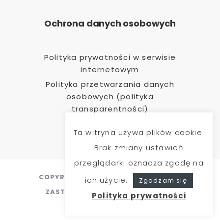
Ochrona danych osobowych
Polityka prywatności w serwisie
internetowym
Polityka przetwarzania danych
osobowych (polityka
transparentności)
Ta witryna używa plików cookie.
Brak zmiany ustawień
przeglądarki oznacza zgodę na
COPYRIGHT 2020 @ WSZELKIE PRAWA
ich użycie.
Zgadzam się
ZASTRZEŻONE. CREATED BY
MEDIA
Polityka prywatności
PROJECT GROUP
.