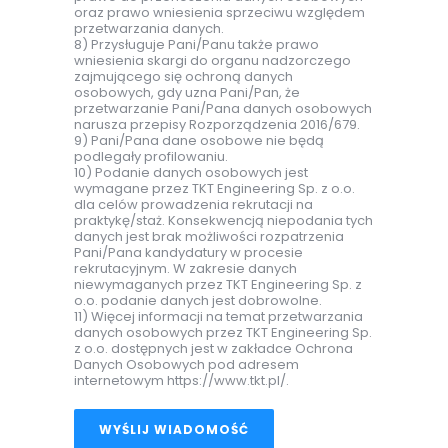
oraz prawo wniesienia sprzeciwu względem
przetwarzania danych.
8) Przysługuje Pani/Panu także prawo
wniesienia skargi do organu nadzorczego
zajmującego się ochroną danych
osobowych, gdy uzna Pani/Pan, że
przetwarzanie Pani/Pana danych osobowych
narusza przepisy Rozporządzenia 2016/679.
9) Pani/Pana dane osobowe nie będą
podlegały profilowaniu.
10) Podanie danych osobowych jest
wymagane przez TKT Engineering Sp. z o.o.
dla celów prowadzenia rekrutacji na
praktykę/staż. Konsekwencją niepodania tych
danych jest brak możliwości rozpatrzenia
Pani/Pana kandydatury w procesie
rekrutacyjnym. W zakresie danych
niewymaganych przez TKT Engineering Sp. z
o.o. podanie danych jest dobrowolne.
11) Więcej informacji na temat przetwarzania
danych osobowych przez TKT Engineering Sp.
z o.o. dostępnych jest w zakładce Ochrona
Danych Osobowych pod adresem
internetowym https://www.tkt.pl/.
WYŚLIJ WIADOMOŚĆ