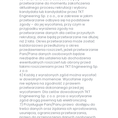
przetwarzane do momentu zakończenia
aktualnego procesu rekrutacji i wyboru
kandydata lub kandydatów przez TKT
Engineering Sp. z o.o., a w zakresie w jakim
przetwarzanie odbywa się na podstawie
zgody – do jej wycofania, przy czym w
przypadku wyrażenia zgody na
przetwarzanie danych dla celów przyszłych
rekrutacji, dane będą przetwarzane nie dłużej
niż 2 lata. Okres przetwarzania może zostać
każdorazowo przedłużony o okres
przedawnienia roszczeń, jeżeli przetwarzanie
Pani/Pana danych osobowych będzie
niezbędne dla ustalenia lub dochodzenia
ewentualnych roszczeń lub obrony przed
takimi roszczeniami przez TKT Engineering Sp.
z o.o.
6) Każdą z wyrażonych zgód można wycofać
w dowolnym momencie. Wycofanie zgody
nie wpływa na zgodność z prawem
przetwarzania dokonanego przed jej
wycofaniem. Dla celów dowodowych TKT
Engineering Sp. z o.o. prosi o wycofywanie
zgód drogą pisemną lub elektroniczną.
7) Przysługuje Pani/Panu prawo: dostępu do
treści danych oraz żądania ich sprostowania,
usunięcia, ograniczenia przetwarzania,
prawo do przenoszenia danych osobowych